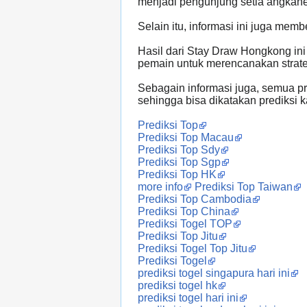
menjadi pengunjung setia angkane
Selain itu, informasi ini juga me
Hasil dari Stay Draw Hongkong in
pemain untuk merencanakan strate
Sebagain informasi juga, semua pr
sehingga bisa dikatakan prediksi k
Prediksi Top
Prediksi Top Macau
Prediksi Top Sdy
Prediksi Top Sgp
Prediksi Top HK
more info
Prediksi Top Taiwan
Prediksi Top Cambodia
Prediksi Top China
Prediksi Togel TOP
Prediksi Top Jitu
Prediksi Togel Top Jitu
Prediksi Togel
prediksi togel singapura hari ini
prediksi togel hk
prediksi togel hari ini