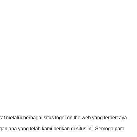
t melalui berbagai situs togel on the web yang terpercaya.
 apa yang telah kami berikan di situs ini. Semoga para