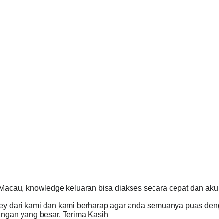
 Macau, knowledge keluaran bisa diakses secara cepat dan akura
y dari kami dan kami berharap agar anda semuanya puas dengan
ngan yang besar. Terima Kasih