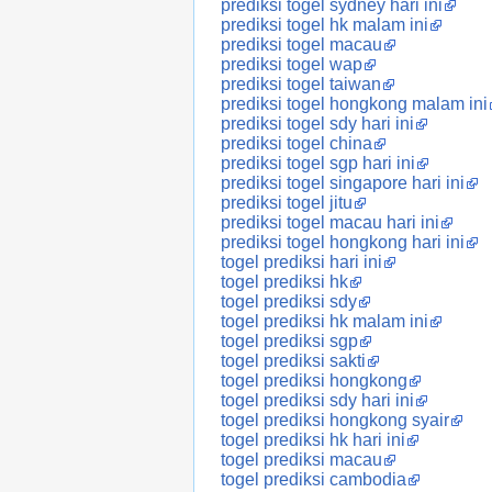
prediksi togel sydney hari ini
prediksi togel hk malam ini
prediksi togel macau
prediksi togel wap
prediksi togel taiwan
prediksi togel hongkong malam ini
prediksi togel sdy hari ini
prediksi togel china
prediksi togel sgp hari ini
prediksi togel singapore hari ini
prediksi togel jitu
prediksi togel macau hari ini
prediksi togel hongkong hari ini
togel prediksi hari ini
togel prediksi hk
togel prediksi sdy
togel prediksi hk malam ini
togel prediksi sgp
togel prediksi sakti
togel prediksi hongkong
togel prediksi sdy hari ini
togel prediksi hongkong syair
togel prediksi hk hari ini
togel prediksi macau
togel prediksi cambodia