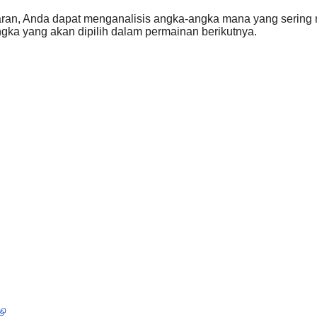
ran, Anda dapat menganalisis angka-angka mana yang sering 
ka yang akan dipilih dalam permainan berikutnya.